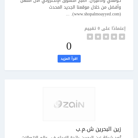
كومفي وأدميرال. أصبح التسوق الإلكتروني الآن أسهل
وأفضل من خلال موقعنا الجديد المحدث
(www.shopalmoayyed.com). ...
إعتمادًا على 0 تقييم
0
اقرأ المزيد
زين البحرين ش.م.ب
تُعد شركة زين البحرين رائدة الإبداع في عالم الاتصالات،