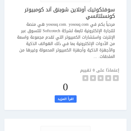
سوفتكوتيك أونلاين شوبنق آند كومبيوتر
كونسلتانسي
مرحباً بكم في yosouq.com. yosouq.com هي منصة
للتجارة الإلكترونية تابعة لشركة Softcotech للتسوق عبر
الإنترنت واستشارات الكمبيوتر التي تقدم مجموعة واسعة
من الأدوات الإلكترونية بما في ذلك الهواتف الذكية
والأجهزة الذكية وأجهزة الكمبيوتر المحمولة وغيرها من
الملحقات. ...
إعتمادًا على 0 تقييم
0
اقرأ المزيد