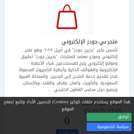
متجر بي-جودز الإلكتروني
تأسس متجر "بحرين جودز" في أبريل ٢٠٢٣، وهو متجر
إلكتروني وموزع معتمد للمنتجات. "بحرين جودز" تطبيق
وموقع إلكتروني يتيح للمستخدمين شراء الأجهزة
الإلكترونية والهواتف الذكية وأجهزة الكمبيوتر المحمولة.
نفخر بتقديم خدمة الشحن إلى البحرين، والمملكة العربية
السعودية، والكويت، وعُمان، وقطر، والهند، وباكستان،
وجميع دول مجلس التعاون الخليجي. ...
هذا الموقع يستخدم ملفات كوكيز (Cookies) لتحسين الأداء وتتبع تصفح
إعتمادًا على 0 تقييم
الموقع.
0
أوافق
سياسة الخصوصية
اقرأ المزيد