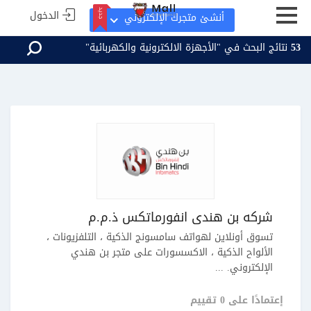
الدخول
جديد
أنشئ متجرك الإلكتروني
53
نتائج البحث في "الأجهزة الالكترونية والكهربائية"
جديد
شركه بن هندى انفورماتكس ذ.م.م
تسوق أونلاين لهواتف سامسونج الذكية ، التلفزيونات ،
الألواح الذكية ، الاكسسورات على متجر بن هندي
الإلكتروني. ...
إعتمادًا على 0 تقييم