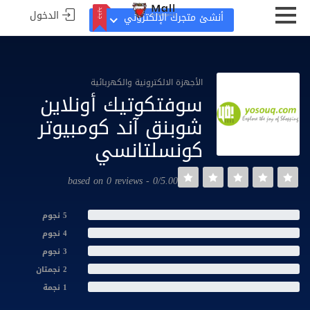
الدخول
جديد
أنشئ متجرك الإلكتروني
جديد
الأجهزة الالكترونية والكهربائية
سوفتكوتيك أونلاين
شوبنق آند كومبيوتر
كونسلتانسي
0/5.00 - based on 0 reviews
5 نجوم
4 نجوم
3 نجوم
2 نجمتان
1 نجمة