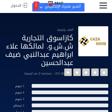
الدخول
جديد
أنشئ متجرك الإلكتروني
جديد
ألعاب وترفيه
كازاسوق التجارية
ش.ش.و. لمالكها علاء
ابراهيم عبدالنبي ضيف
عبدالحسين
0/5.00 - based on 0 reviews
5 نجوم
4 نجوم
3 نجوم
2 نجمتان