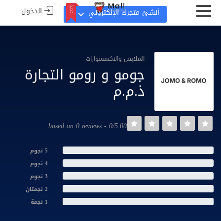
الدخول
جديد
أنشئ متجرك الإلكتروني
جديد
الملابس والاكسسوارات
جومو و رومو التجارة
ذ.م.م
0/5.00 - based on 0 reviews
5 نجوم
4 نجوم
3 نجوم
2 نجمتان
1 نجمة