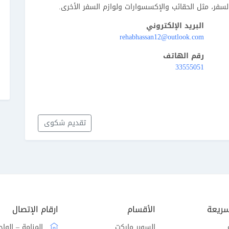
لسفر، مثل الحقائب والإكسسوارات ولوازم السفر الأخرى.
البريد الإلكتروني
rehabhassan12@outlook.com
رقم الهاتف
33555051
تقديم شكوى
سريعة
الأقسام
ارقام الإتصال
السوبر ماركت
المنامة – الوا