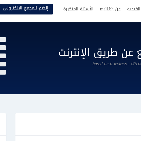
إنضم للمجمع الالكتروني
لفيديو
عن mall.bh
الأسئلة المتكررة
 عن طريق الإنترنت
0/5.00 - based on 0 rev