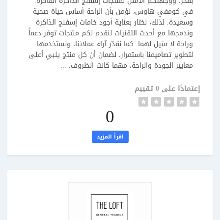
بفخر، ووجهتكم الأمثل لمنتجات إسفنج الذاكرة الفاخرة.
في كومفي هاوس، نؤمن بأن الراحة أساس حياة صحية
وسعيدة. لذلك، نختار بعناية أجود خامات إسفنج الذاكرة
وندمجها مع أحدث التقنيات لنقدم لكم منتجات توفر دعماً
وراحة لا مثيل لهما. كما نقدّر آراء عملائنا، ونستخدمها
لتطوير تصاميمنا باستمرار، لضمان أن كل منتج يلبي أعلى
معايير الجودة والراحة، مهما كانت الظروف. ...
إعتمادًا على 0 تقييم
0
اقرأ المزيد