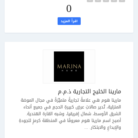
0
اقرأ المزيد
مارينا الخليج التجارية ذ.م.م
مارينا هوم هي علامةً تجاريةً متميِّزةً في مجال الموضة
المنزلية، تُدير صالاتِ عرضٍ كبيرةِ الحجمِ في جميع أنحاء
الشرق الأوسط، شمال إفريقيا، وشبه القارة الهندية.
أصبح اسم مارينا هوم معروفًا في المنطقة كرمزٍ للجودةِ
والإبداعِ والابتكار. ...