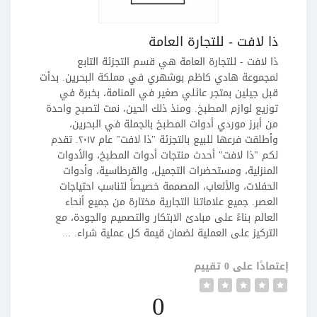
ذا لافت - للتجارة العامة
ذا لافت - للتجارة العامة هي قسم التجزئة التابع
لمجموعة هادي كاظم بوشهري في مملكة البحرين. بدأت
قبل جيلين بمتجر عائلي صغير في المنامة، بخبرة في
توزيع لوازم المطبخ. ومنذ ذلك الحين، نمت لتصبح واحدة
من أبرز موردي أدوات المطبخ بالجملة في البحرين،
وأطلقت فرعها للبيع بالتجزئة "ذا لافت" عام ٢٠١٧. تقدم
لكم "ذا لافت" أحدث منتجات أدوات المطبخ، والأدوات
المنزلية، ومستحضرات التجميل، والقرطاسية، وأدوات
الحفلات، والألعاب، المصممة خصيصاً لتناسب احتياجات
العصر. جميع علاماتنا التجارية مختارة من جميع أنحاء
العالم بناءً على مبادئ الابتكار والتصميم والجودة، مع
التركيز على العملية لضمان قيمة كل عملية شراء. ...
إعتمادًا على 0 تقييم
0